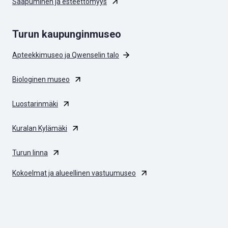
Saapuminen ja esteettömyys
Turun kaupunginmuseo
Apteekkimuseo ja Qwenselin talo
Biologinen museo
Luostarinmäki
Kuralan Kylämäki
Turun linna
Kokoelmat ja alueellinen vastuumuseo