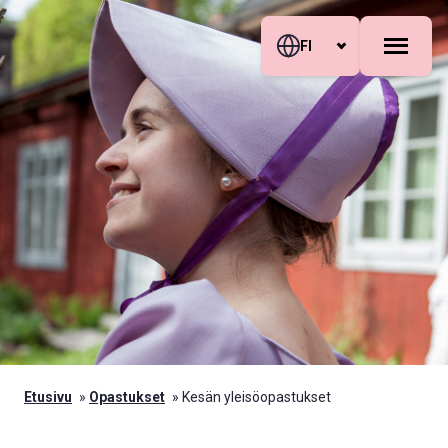
Siirry sisältöön
Skip to sitemap
FI
Etusivu
»
Opastukset
»
Kesän yleisöopastukset