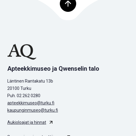
Palaa ylös
Apteekkimuseo ja Qwenselin talo
Läntinen Rantakatu 13b
20100 Turku
Puh. 02 262 0280
apteekkimuseo@turku.fi
kaupunginmuseo@turku.fi
Aukioloajat ja hinnat