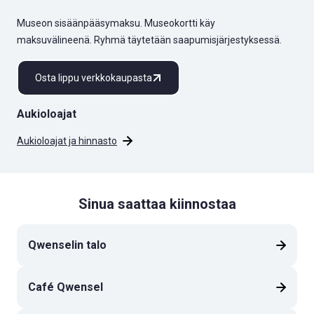
Museon sisäänpääsymaksu. Museokortti käy
maksuvälineenä. Ryhmä täytetään saapumisjärjestyksessä.
Osta lippu verkkokaupasta
Aukioloajat
Aukioloajat ja hinnasto
Sinua saattaa kiinnostaa
Qwenselin talo
Café Qwensel