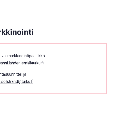
rkkinointi
va. markkinointipäällikkö
anni.lahdeniemi@turku.fi
ntäsuunnittelija
.solstrand@turku.fi