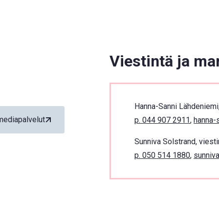
Viestintä ja ma
Hanna-Sanni Lähdeniemi, 
mediapalvelut
p. 044 907 2911
,
hanna-s
Sunniva Solstrand, viesti
p. 050 514 1880
,
sunniva