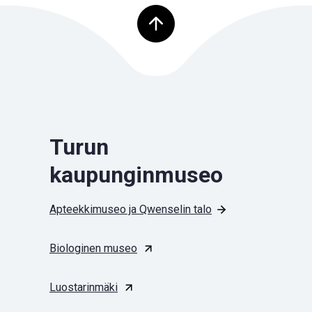
Palaa ylös
Turun
kaupunginmuseo
Apteekkimuseo ja Qwenselin talo
Biologinen museo
Luostarinmäki