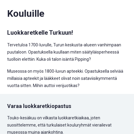
Kouluille
Luokkaretkelle Turkuun!
Tervetuloa 1700-luvulle, Turun keskusta-alueen vanhimpaan
puutaloon. Opastuksella kuullaan miten säätyläisperheessä
tuolloin elettiin. Kuka oli talon isäntä Pipping?
Museossa on myös 1800-luvun apteekki. Opastuksella selviää
millaisia apteekit ja lääkkeet olivat noin sataviisikymmentä
vuotta sitten. Mihin auttoi verijuotikas?
Varaa luokkaretkiopastus
Touko-kesäkuu on vilkasta luokkaretkiaikaa, joten
suosittelemme, että turkulaiset kouluryhmät vierailevat
museossa muina ajankohtina.