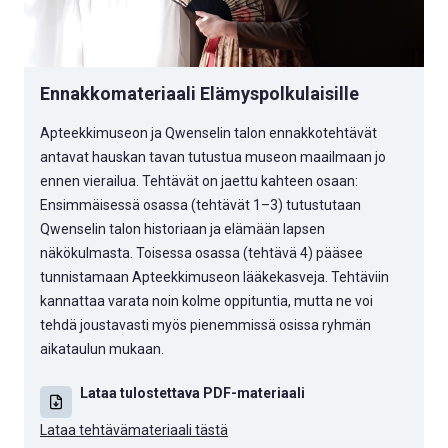
Ennakkomateriaali Elämyspolkulaisille
Apteekkimuseon ja Qwenselin talon ennakkotehtävät
antavat hauskan tavan tutustua museon maailmaan jo
ennen vierailua. Tehtävät on jaettu kahteen osaan:
Ensimmäisessä osassa (tehtävät 1–3) tutustutaan
Qwenselin talon historiaan ja elämään lapsen
näkökulmasta. Toisessa osassa (tehtävä 4) pääsee
tunnistamaan Apteekkimuseon lääkekasveja. Tehtäviin
kannattaa varata noin kolme oppituntia, mutta ne voi
tehdä joustavasti myös pienemmissä osissa ryhmän
aikataulun mukaan.
Lataa tulostettava PDF-materiaali
Lataa tehtävämateriaali tästä