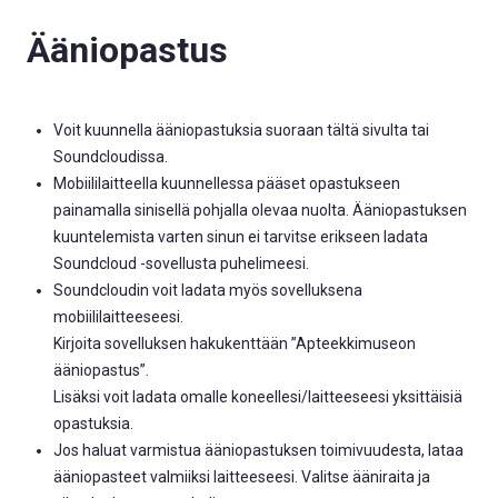
Ääniopastus
Voit kuunnella ääniopastuksia suoraan tältä sivulta tai
Soundcloudissa.
Mobiililaitteella kuunnellessa pääset opastukseen
painamalla sinisellä pohjalla olevaa nuolta. Ääniopastuksen
kuuntelemista varten sinun ei tarvitse erikseen ladata
Soundcloud -sovellusta puhelimeesi.
Soundcloudin voit ladata myös sovelluksena
mobiililaitteeseesi.
Kirjoita sovelluksen hakukenttään ”Apteekkimuseon
ääniopastus”.
Lisäksi voit ladata omalle koneellesi/laitteeseesi yksittäisiä
opastuksia.
Jos haluat varmistua ääniopastuksen toimivuudesta, lataa
ääniopasteet valmiiksi laitteeseesi. Valitse ääniraita ja