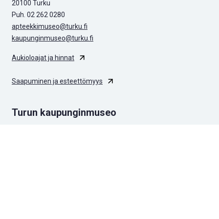
20100 Turku
Puh. 02 262 0280
apteekkimuseo@turku.fi
kaupunginmuseo@turku.fi
Aukioloajat ja hinnat
Saapuminen ja esteettömyys
Turun kaupunginmuseo
Apteekkimuseo ja Qwenselin talo
Biologinen museo
Luostarinmäki
Kuralan Kylämäki