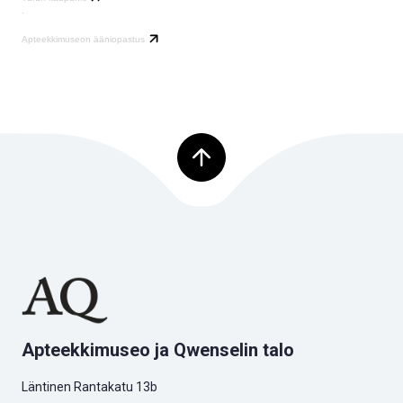
·
Apteekkimuseon ääniopastus
Palaa ylös
Apteekkimuseo ja Qwenselin talo
Läntinen Rantakatu 13b