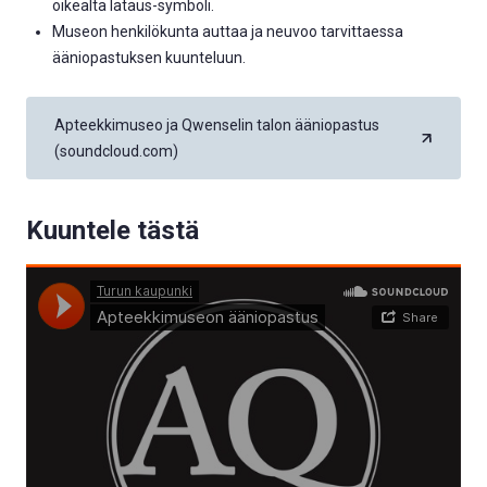
oikealta lataus-symboli.
Museon henkilökunta auttaa ja neuvoo tarvittaessa
ääniopastuksen kuunteluun.
Apteekkimuseo ja Qwenselin talon ääniopastus
(soundcloud.com)
Kuuntele tästä