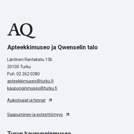
Apteekkimuseo ja Qwenselin talo
Läntinen Rantakatu 13b
20100 Turku
Puh. 02 262 0280
apteekkimuseo@turku.fi
kaupunginmuseo@turku.fi
Aukioloajat ja hinnat
Saapuminen ja esteettömyys
Turun kaupunginmuseo