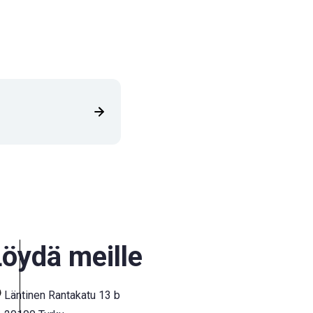
öydä meille
Läntinen Rantakatu 13 b