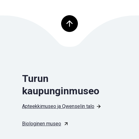
Palaa ylös
Turun
kaupunginmuseo
Apteekkimuseo ja Qwenselin talo
Biologinen museo