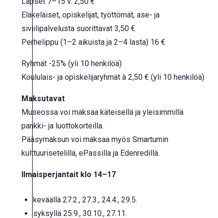
Lapset 7–15 v. 2,50 €
Eläkeläiset, opiskelijat, työttömät, ase- ja
siviilipalvelusta suorittavat 3,50 €
Perhelippu (1–2 aikuista ja 2–4 lasta) 16 €
Ryhmät -25% (yli 10 henkilöä)
Koululais- ja opiskelijaryhmät à 2,50 € (yli 10 henkilöä)
Maksutavat
Museossa voi maksaa käteisellä ja yleisimmillä
pankki- ja luottokorteilla.
Pääsymaksun voi maksaa myös Smartumin
kulttuurisetelillä, ePassilla ja Edenredillä.
Ilmaisperjantait
klo 14–17
keväällä
27.2., 27.3., 24.4., 29.5.
syksyllä 25.9., 30.10., 27.11.