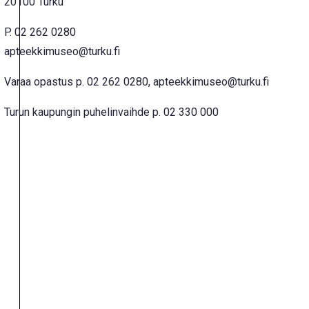
20100 Turku
P. 02 262 0280
apteekkimuseo@turku.fi
Varaa opastus p. 02 262 0280, apteekkimuseo@turku.fi
Turun kaupungin puhelinvaihde p. 02 330 000