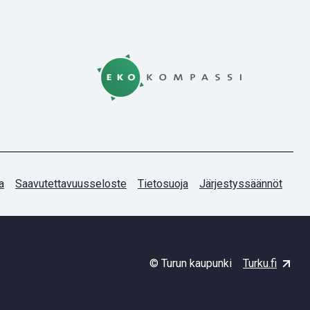
a
Saavutettavuusseloste
Tietosuoja
Järjestyssäännöt
© Turun kaupunki
Turku.fi