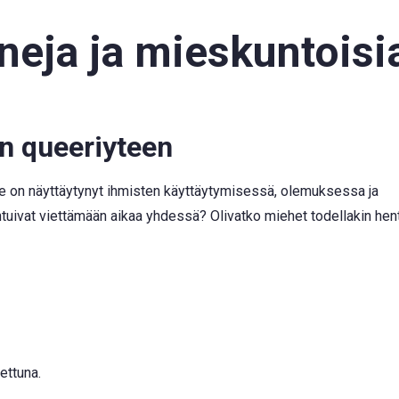
eja ja mieskuntoisi
n queeriyteen
 se on näyttäytynyt ihmisten käyttäytymisessä, olemuksessa ja
ivat viettämään aikaa yhdessä? Olivatko miehet todellakin hen
tettuna.