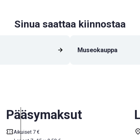
Sinua saattaa kiinnostaa
Museokauppa
Pääsymaksut
L
Aikuiset 7 €