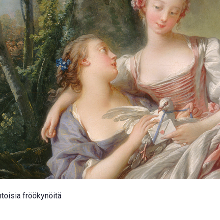
toisia fröökynöitä