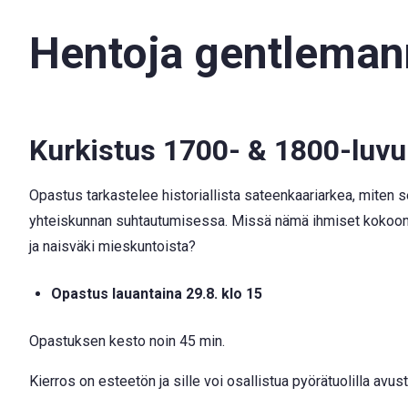
Hentoja gentlemann
Kurkistus 1700- & 1800-luvu
Opastus tarkastelee historiallista sateenkaariarkea, miten
yhteiskunnan suhtautumisessa. Missä nämä ihmiset kokoontu
ja naisväki mieskuntoista?
Opastus lauantaina 29.8. klo 15
Opastuksen
k
esto
noin
45 min.
Kierros on esteetön ja sille voi osallistua pyörätuolilla avus