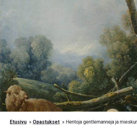
Siirry sisältöön
Skip to sitemap
Etusivu
»
Opastukset
»
Hentoja gentlemanneja ja mieskun