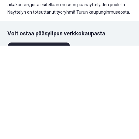
aikakausiin, joita esitellään museon päänäyttelyiden puolella.
Näyttelyn on toteuttanut työryhmä Turun kaupunginmuseosta.
Voit ostaa pääsylipun verkkokaupasta
Osta pääsylippu tästä
Lue Kulttuurikurkkaus-blogista, miten näyttely sai
alkunsa
Ideasta näyttelyksi, joka kiedottiin rohtokasvien ympärille
Näyttelyn teemaan liittyvät opastukset
ja työpajat kesällä 2026