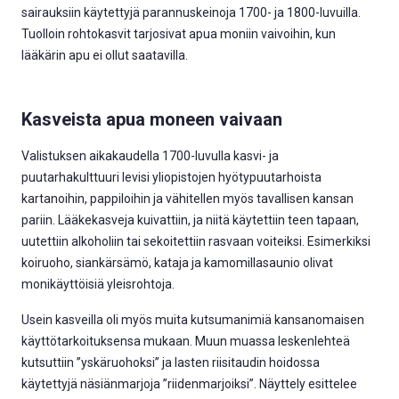
sairauksiin käytettyjä parannuskeinoja 1700- ja 1800-luvuilla.
Tuolloin rohtokasvit tarjosivat apua moniin vaivoihin, kun
lääkärin apu ei ollut saatavilla.
Kasveista apua moneen vaivaan
Valistuksen aikakaudella 1700-luvulla kasvi- ja
puutarhakulttuuri levisi yliopistojen hyötypuutarhoista
kartanoihin, pappiloihin ja vähitellen myös tavallisen kansan
pariin. Lääkekasveja kuivattiin, ja niitä käytettiin teen tapaan,
uutettiin alkoholiin tai sekoitettiin rasvaan voiteiksi. Esimerkiksi
koiruoho, siankärsämö, kataja ja kamomillasaunio olivat
monikäyttöisiä yleisrohtoja.
Usein kasveilla oli myös muita kutsumanimiä kansanomaisen
käyttötarkoituksensa mukaan. Muun muassa leskenlehteä
kutsuttiin ”yskäruohoksi” ja lasten riisitaudin hoidossa
käytettyjä näsiänmarjoja ”riidenmarjoiksi”. Näyttely esittelee