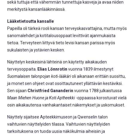
sekä tuttuja että vähemmän tunnettuja kasveja ja avaa niiden
merkitystä kansanlääkinnässä.
Lääketietoutta kansalle
Papeilla oli tärkeä rooli kansan terveyskasvattajina, mutta myös
sanomalehdet ja kotitalousoppaat levittivät ajanmukaista
tietoa. Terveyteen liittyvä tieto levisi kansan parissa myös
sukulaisten ja ystävien kesken.
Näyttelyn keskeisinä lähteinä on käytetty aikakauden
terveysoppaita.
Elias Lönnrotin
vuonna 1839 ilmestynyt
Suomalaisen talonpojan koti‑lääkäri
oli aikanaan erittäin suosittu,
ja monet sen ohjeet ovat osoittautuneet yllättävän kestäviksi.
Sen sijaan
Christfried Gananderin
vuonna 1788 julkaistussa
Maan Miehen Huone ja Koti Aptheekki
-oppaassa korostuvat vielä
osin aikakautensa vanhakantaiset näkemykset ja uskomukset.
Näyttely sijaitsee Apteekkimuseon ja Qwenselin talon
vaihtuvien näyttelyiden tilassa. Vaihtuvien näyttelyiden
tarkoituksena on tuoda uusia näkökulmia aiheisiin ja