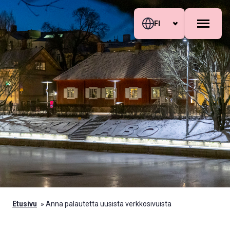
Siirry sisältöön
Skip to sitemap
FI
Etusivu
»
Anna palautetta uusista verkkosivuista