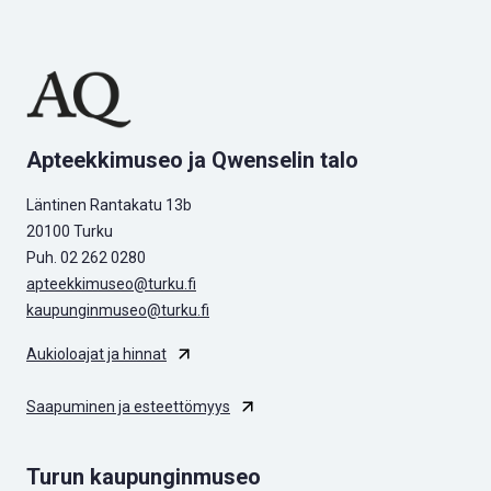
Apteekkimuseo ja Qwenselin talo
Läntinen Rantakatu 13b
20100 Turku
Puh. 02 262 0280
apteekkimuseo@turku.fi
kaupunginmuseo@turku.fi
Aukioloajat ja hinnat
Saapuminen ja esteettömyys
Turun kaupunginmuseo