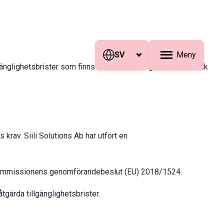
SV
Meny
illgänglighetsbrister som finns och hur du kan ge oss feedback
rav. Siili Solutions Ab har utfört en
ka kommissionens genomförandebeslut (EU) 2018/1524.
tgärda tillgänglighetsbrister.