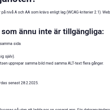
ier på nivå A och AA som krävs enligt lag (WCAG-kriterier 2.1). We
r som ännu inte är tillgängliga:
 samma sida.
g själv).
latsen upprepar samma bild med samma ALT-text flera gånger.
ärdas senast 28.2.2025.
lyssnas på utan att ladda ner en separat app. För datoranvändar