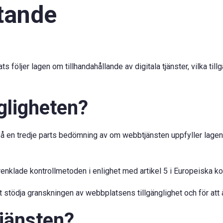
åtande
ats följer lagen om tillhandahållande av digitala tjänster, vilka t
ngligheten?
å en tredje parts bedömning av om webbtjänsten uppfyller lagens k
förenklade kontrollmetoden i enlighet med artikel 5 i Europeis
t stödja granskningen av webbplatsens tillgänglighet och för att å
tjänsten?