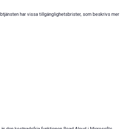
bbtjänsten har vissa tillgänglighetsbrister, som beskrivs mer
e är den kostnadsfria funktionen Read Aloud i Microsofts