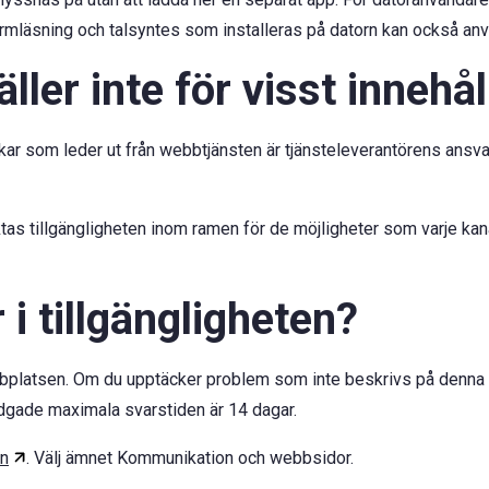
läsning och talsyntes som installeras på datorn kan också använ
ller inte för visst innehål
kar som leder ut från webbtjänsten är tjänsteleverantörens ansva
as tillgängligheten inom ramen för de möjligheter som varje kana
i tillgängligheten?
ebbplatsen. Om du upptäcker problem som inte beskrivs på denna s
adgade maximala svarstiden är 14 dagar.
en
. Välj ämnet Kommunikation och webbsidor.