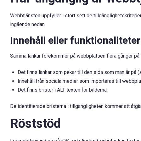
Webbtjänsten uppfyller i stort sett de tillgänglighetskriter
ingående nedan.
Innehåll eller funktionalitete
Samma länkar förekommer på webbplatsen flera gånger på
Det finns länkar som pekar till den sida som man är på (si
Innehåll från sociala medier som importeras till webbp
Det finns brister i ALT-texten för bilderna.
De identifierade bristerna i tillgängligheten kommer att åtg
Röststöd
För mobilanvändare på iOS- och Android-enheter kan texter 