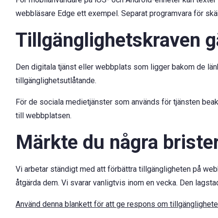
webbläsare Edge ett exempel. Separat programvara för skärm
Tillgänglighetskraven gä
Den digitala tjänst eller webbplats som ligger bakom de län
tillgänglighetsutlåtande.
För de sociala medietjänster som används för tjänsten beakt
till webbplatsen.
Märkte du några brister 
Vi arbetar ständigt med att förbättra tillgängligheten på w
åtgärda dem. Vi svarar vanligtvis inom en vecka. Den lagst
Använd denna blankett för att ge respons om tillgänglighet