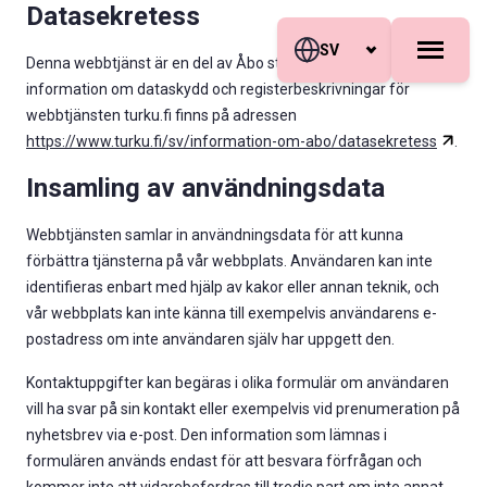
Datasekretess
Hoppa till innehåll
Skip to sitemap
SV
Denna webbtjänst är en del av Åbo stads webbtjänster. Mer
information om dataskydd och registerbeskrivningar för
webbtjänsten turku.fi finns på adressen
https://www.turku.fi/sv/information-om-abo/datasekretess
.
Insamling av användningsdata
Webbtjänsten samlar in användningsdata för att kunna
förbättra tjänsterna på vår webbplats. Användaren kan inte
identifieras enbart med hjälp av kakor eller annan teknik, och
vår webbplats kan inte känna till exempelvis användarens e-
postadress om inte användaren själv har uppgett den.
Kontaktuppgifter kan begäras i olika formulär om användaren
vill ha svar på sin kontakt eller exempelvis vid prenumeration på
nyhetsbrev via e-post. Den information som lämnas i
formulären används endast för att besvara förfrågan och